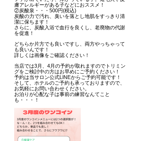
膚アレルギーがある子などにおススメ！
②炭酸泉・・・500円(税込)
炭酸の力で汚れ、臭いを落とし地肌をすっきり清
潔に保ちます！
さらに、炭酸入浴で血行を良くし、老廃物の代謝
を促進！
どちらか片方でも良いですし、両方やっちゃって
も良いんです！
詳しくは画像をご確認ください！
当店では3月、4月の予約が取れますのでトリミン
グをご検討中の方はお早めにご予約ください！
予約は当サロン公式LINEからご予約可能です！
そして、ホテルのご予約も承っておりますので、
お気軽にお問い合わせください。
お泊りが心配な子は事前の練習なんてこと
も・・・！